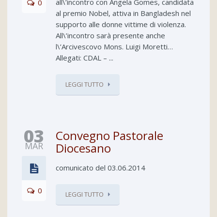
all\’incontro con Angela Gomes, candidata
0
al premio Nobel, attiva in Bangladesh nel
supporto alle donne vittime di violenza.
All\’incontro sarà presente anche
l\’Arcivescovo Mons. Luigi Moretti…
Allegati: CDAL – ...
LEGGI TUTTO
03
Convegno Pastorale
MAR
Diocesano
comunicato del 03.06.2014
0
LEGGI TUTTO