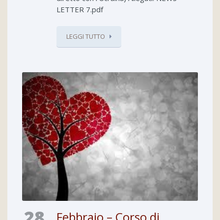
LETTER 7.pdf
LEGGI TUTTO
28
Febbraio – Corso di