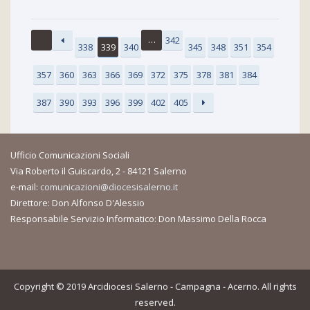
…
342
338
339
340
345
348
351
354
357
360
363
366
369
372
375
378
381
384
387
390
393
396
399
402
405
Ufficio Comunicazioni Sociali
Via Roberto il Guiscardo, 2 - 84121 Salerno
e-mail:
comunicazioni@diocesisalerno.it
Direttore: Don Alfonso D'Alessio
Responsabile Servizio Informatico: Don Massimo Della Rocca
Copyright © 2019 Arcidiocesi Salerno - Campagna - Acerno. All rights
reserved.