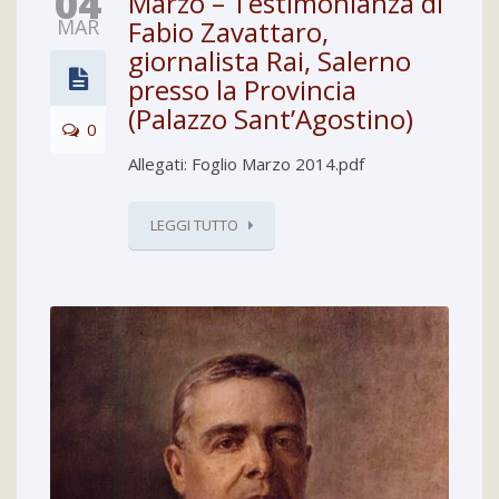
04
Marzo – Testimonianza di
MAR
Fabio Zavattaro,
giornalista Rai, Salerno
presso la Provincia
(Palazzo Sant’Agostino)
0
Allegati: Foglio Marzo 2014.pdf
LEGGI TUTTO