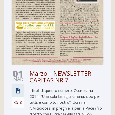
01
Marzo – NEWSLETTER
MAR
CARITAS NR 7
I titoli di questo numero: Quaresima
2014. “Una sola famiglia umana, cibo per
tutti: è compito nostro”. Ucraina,
0
l\’Arcidiocesi in preghiera per la Pace (filo
diretto con l’Ucraina) Allegati: NEWS