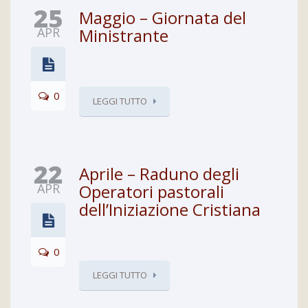
25
Maggio – Giornata del
APR
Ministrante
0
LEGGI TUTTO
22
Aprile – Raduno degli
APR
Operatori pastorali
dell’Iniziazione Cristiana
0
LEGGI TUTTO