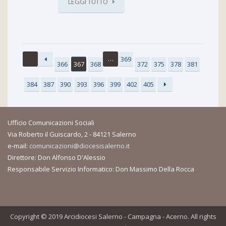
LEGGI TUTTO
…
369
366
367
368
372
375
378
381
384
387
390
393
396
399
402
405
Ufficio Comunicazioni Sociali
Via Roberto il Guiscardo, 2 - 84121 Salerno
e-mail:
comunicazioni@diocesisalerno.it
Direttore: Don Alfonso D'Alessio
Responsabile Servizio Informatico: Don Massimo Della Rocca
Copyright © 2019 Arcidiocesi Salerno - Campagna - Acerno. All rights