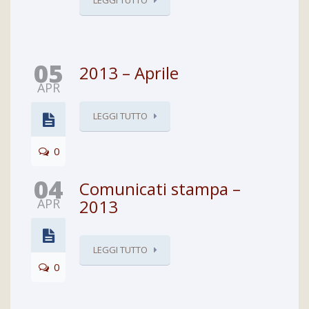
LEGGI TUTTO
05
2013 – Aprile
APR
LEGGI TUTTO
0
04
Comunicati stampa –
APR
2013
LEGGI TUTTO
0