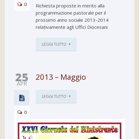
0
Richiesta proposte in merito alla
programmazione pastorale per il
prossimo anno sociale 2013-2014
relativamente agli Uffici Diocesani
LEGGI TUTTO
25
2013 – Maggio
APR
LEGGI TUTTO
0