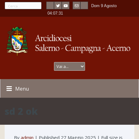
Dom 9 Agosto
---
-
04:07:31
Menu
sd 2 ok
By
admin
|
Published
27 Maggio 2025
| Full size is