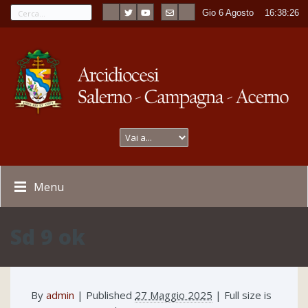
Gio 6 Agosto
----
16:38:26
Menu
Sd 9 ok
By
admin
|
Published
27 Maggio 2025
| Full size is