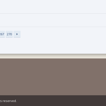
267
270
ts reserved.