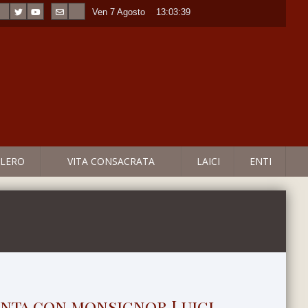
Ven 7 Agosto
----
13:03:40
LERO
VITA CONSACRATA
LAICI
ENTI
anta con monsignor Luigi