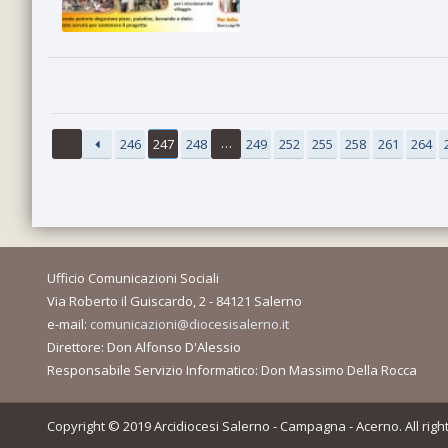
…
246
247
248
249
252
255
258
261
264
Ufficio Comunicazioni Sociali
Via Roberto il Guiscardo, 2 - 84121 Salerno
e-mail:
comunicazioni@diocesisalerno.it
Direttore: Don Alfonso D'Alessio
Responsabile Servizio Informatico: Don Massimo Della Rocca
Copyright © 2019 Arcidiocesi Salerno - Campagna - Acerno. All righ