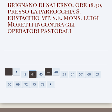
Brignano di Salerno, ore 18.30,
presso la parrocchia S.
Eustachio Mt. S.E. Mons. Luigi
Moretti incontra gli
operatori pastorali
…
48
43
44
45
51
54
57
60
63
66
69
72
75
78