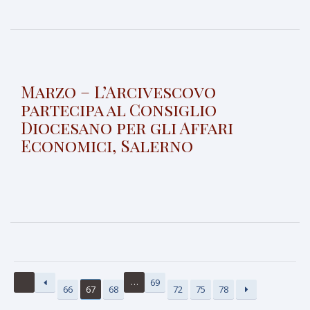
Marzo – L’Arcivescovo
partecipa al Consiglio
Diocesano per gli Affari
Economici, Salerno
…
69
66
67
68
72
75
78