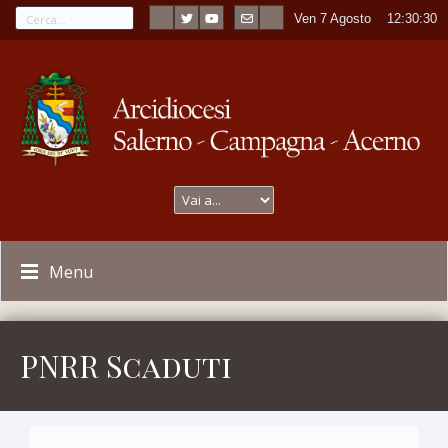
Ven 7 Agosto
----
12:30:31
Menu
PNRR Scaduti