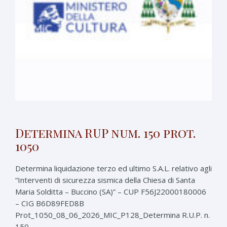
Determina RUP num. 150 prot.
1050
Determina liquidazione terzo ed ultimo S.A.L. relativo agli
“Interventi di sicurezza sismica della Chiesa di Santa
Maria Solditta – Buccino (SA)” – CUP F56J22000180006
– CIG B6D89FED8B
Prot_1050_08_06_2026_MIC_P128_Determina R.U.P. n.
150