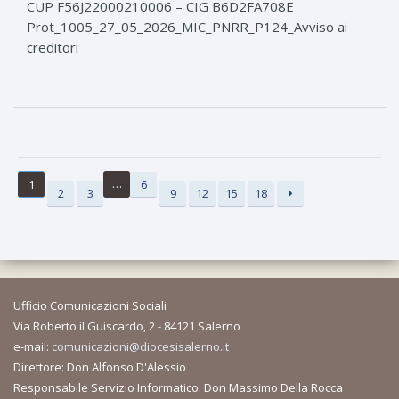
CUP F56J22000210006 – CIG B6D2FA708E
Prot_1005_27_05_2026_MIC_PNRR_P124_Avviso ai
creditori
…
1
6
2
3
9
12
15
18
Ufficio Comunicazioni Sociali
Via Roberto il Guiscardo, 2 - 84121 Salerno
e-mail:
comunicazioni@diocesisalerno.it
Direttore: Don Alfonso D'Alessio
Responsabile Servizio Informatico: Don Massimo Della Rocca