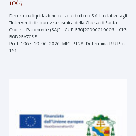
1067
Determina liquidazione terzo ed ultimo S.A.L. relativo agli
“Interventi di sicurezza sismica della Chiesa di Santa
Croce – Palomonte (SA)” – CUP F56J22000210006 – CIG
B6D2FA708E
Prot_1067_10_06_2026_MIC_P128_Determina R.U.P. n.
151