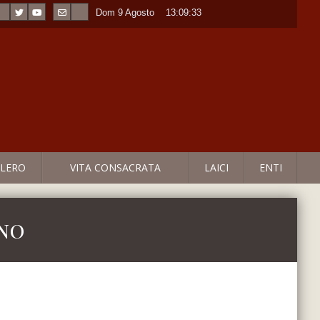
Dom 9 Agosto
----
13:09:33
LERO
VITA CONSACRATA
LAICI
ENTI
rno