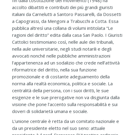
fin dalla costituzione del movimento (1948) ha
accolto dibattiti e contributi dei più grandi giuristi
italiani da Carnelutti a Santoro Passarelli, da Dossetti
a Capograssi, da Mengoni a Trabucchi a Cotta. Essa
pubblica altresì una collana di volumi intitolata “Le
ragioni del diritto” edita dalla casa San Paolo. I Giuristi
Cattolici testimoniano così, nelle aule dei tribunali,
nella aule universitarie, negli studi notarili e degli
avvocati nonché nelle pubbliche amministrazioni
l’appartenenza ad un sodalizio che crede nell’attività
riformatrice del diritto, nella sua funzione
promozionale e di costante adeguamento della
norma alla realtà economica, politica e sociale. La
centralità della persona, con i suoi diritti, le sue
esigenze e le sue prerogative non va disgiunta dalla
visione che pone l’accento sulla responsabilità e sui
doveri di solidarietà umana e sociale.
L’unione centrale è retta da un comitato nazionale e
da un presidente eletto nel suo seno: attuale
presidente è il prof. Francesco D’Agostino ordinario