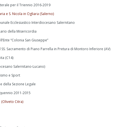
erale per il Triennio 2016-2019
ria e S. Nicola in Ogliara (Salerno)
bunale Ecclesiastico Interdiocesano Salernitano
ario della Misericordia
ll’Ente “Colonia San Giuseppe”
SS. Sacramento di Piano Parrella in Pretura di Montoro Inferiore (AV)
ita (C14)
iocesano Salernitano-Lucano)
rismo e Sport
e della Sezione Legale
inquennio 2011-2015
 (Oliveto Citra)