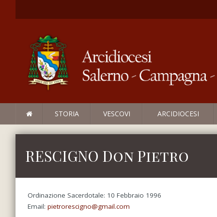
STORIA
VESCOVI
ARCIDIOCESI
RESCIGNO Don Pietro
Ordinazione Sacerdotale: 10 Febbraio 1996
Email:
pietrorescigno@gmail.com