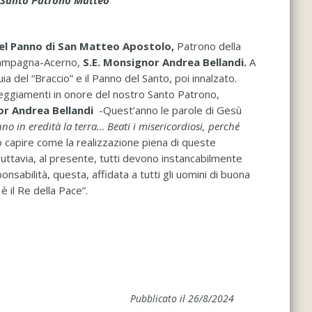
l Santo Patrono Matteo
el Panno di San Matteo Apostolo,
Patrono della
o-Campagna-Acerno,
S.E. Monsignor Andrea Bellandi.
A
uia del “Braccio” e il Panno del Santo, poi innalzato.
teggiamenti in onore del nostro Santo Patrono,
or Andrea Bellandi
-Quest’anno le parole di Gesù
no in eredità la terra… Beati i misericordiosi, perché
nno capire come la realizzazione piena di queste
Tuttavia, al presente, tutti devono instancabilmente
nsabilità, questa, affidata a tutti gli uomini di buona
è il Re della Pace”.
Pubblicato il 26/8/2024