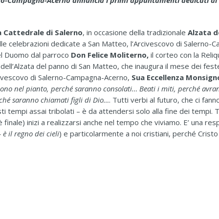
rno-Campagna-Acerno annuncia i primi appuntamenti dedicati a
a Cattedrale di Salerno
, in occasione della tradizionale
Alzata d
delle celebrazioni dedicate a San Matteo, l’Arcivescovo di Salern
del Duomo dal parroco
Don Felice Moliterno,
il corteo con la Reliq
 dell’Alzata del panno di San Matteo, che inaugura il mese dei fes
’Arcivescovo di Salerno-Campagna-Acerno,
Sua Eccellenza Monsign
sono nel pianto, perché saranno consolati… Beati i miti, perché avran
ché saranno chiamati figli di Dio…
. Tutti verbi al futuro, che ci fa
 tempi assai tribolati – è da attendersi solo alla fine dei tempi. 
inale) inizi a realizzarsi anche nel tempo che viviamo. E’ una respo
 è il regno dei cieli
) e particolarmente a noi cristiani, perché Cristo 