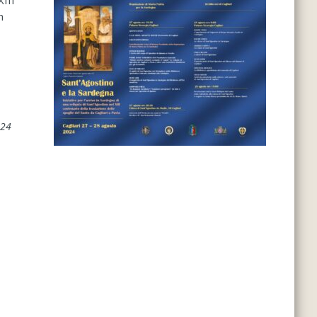
XIII
h
024