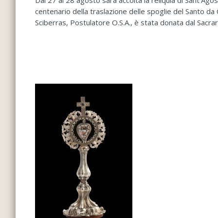
Dal 27 al 28 agosto sarà accolta la reliquia di Sant’Ago
centenario della traslazione delle spoglie del Santo da 
Sciberras, Postulatore O.S.A., è stata donata dal Sacrario