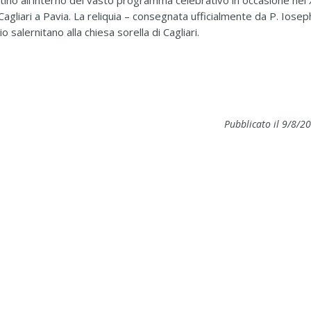
stino all’interno del vasto programma celebrativo in occasione nel 
Cagliari a Pavia. La reliquia – consegnata ufficialmente da P. Iosep
 salernitano alla chiesa sorella di Cagliari.
Pubblicato il 9/8/2