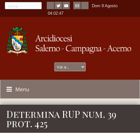
Dom 9 Agosto
---
-
04:02:47
Menu
Determina RUP num. 39
prot. 425