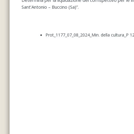
Determina per la liquidazione del corrispettivo per le in
Sant’Antonio – Buccino (Sa)”.
Prot_1177_07_08_2024_Min. della cultura_P 12