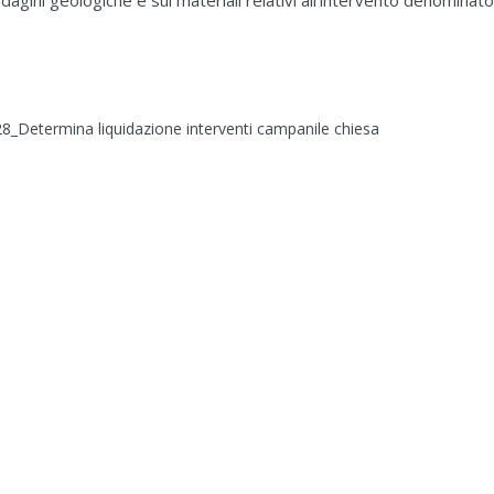
dagini geologiche e sui materiali relativi all’intervento denominato
8_Determina liquidazione interventi campanile chiesa