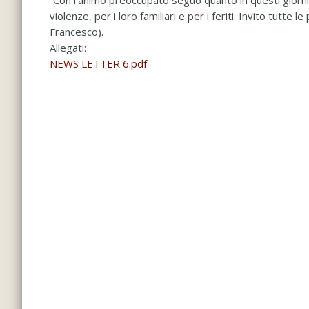
“Con l’animo preoccupato seguo quanto in questi giorni 
violenze, per i loro familiari e per i feriti. Invito tutt
Francesco).
Allegati:
NEWS LETTER 6.pdf