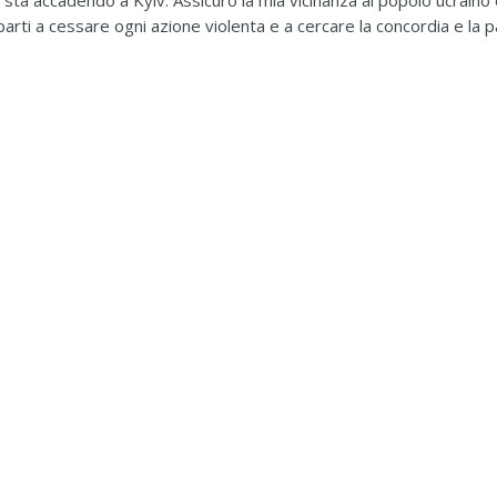
sta accadendo a Kyiv. Assicuro la mia vicinanza al popolo ucraino 
e le parti a cessare ogni azione violenta e a cercare la concordia e l