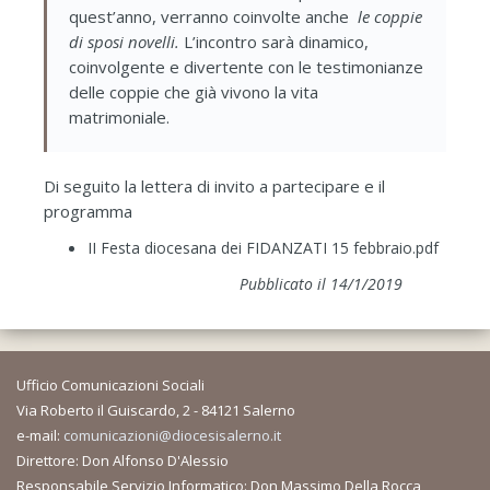
quest’anno, verranno coinvolte anche
le coppie
di sposi novelli.
L’incontro sarà dinamico,
coinvolgente e divertente con le testimonianze
delle coppie che già vivono la vita
matrimoniale.
Di seguito la lettera di invito a partecipare e il
programma
II Festa diocesana dei FIDANZATI 15 febbraio.pdf
Pubblicato il 14/1/2019
Ufficio Comunicazioni Sociali
Via Roberto il Guiscardo, 2 - 84121 Salerno
e-mail:
comunicazioni@diocesisalerno.it
Direttore: Don Alfonso D'Alessio
Responsabile Servizio Informatico: Don Massimo Della Rocca