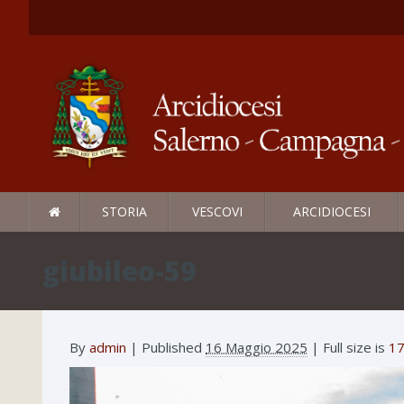
STORIA
VESCOVI
ARCIDIOCESI
giubileo-59
By
admin
|
Published
16 Maggio 2025
| Full size is
17