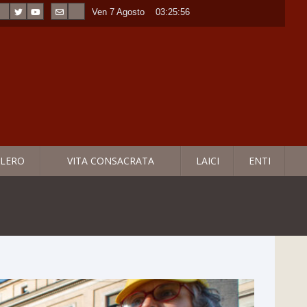
Ven 7 Agosto
----
03:25:57
LERO
VITA CONSACRATA
LAICI
ENTI