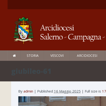
STORIA
VESCOVI
ARCIDIOCESI
giubileo-61
By
admin
|
Published
16 Maggio 2025
| Full size is
17