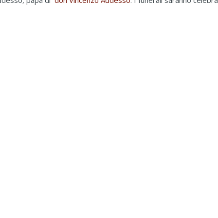
 Addesso, papà di
don Vincenzo Addesso
. I funerali saranno celebra