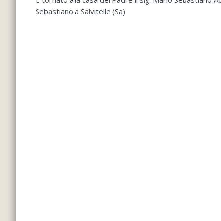
È tornato alla casa del Padre il sig. Mario Sebastiano
Sebastiano a Salvitelle (Sa)