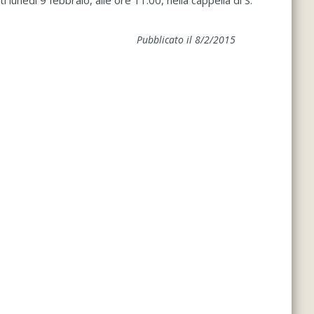
ti lunedì 9 febbraio, alle ore 11.00, nella cappella di S.
Pubblicato il 8/2/2015