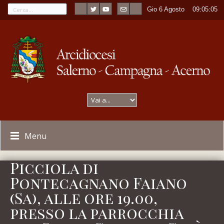
Gio 6 Agosto
----
09:05:05
Menu
Picciola di
Pontecagnano Faiano
(Sa), alle ore 19.00,
presso la parrocchia