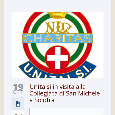
19
Unitalsi in visita alla
OTT
Collegiata di San Michele
a Solofra