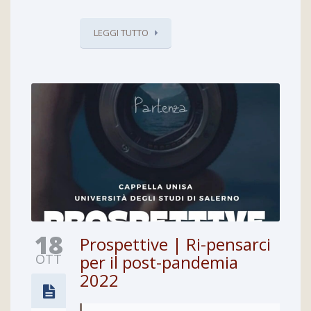
LEGGI TUTTO
18
Prospettive | Ri-pensarci
OTT
per il post-pandemia
2022