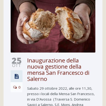
25
Inaugurazione della
OTT
nuova gestione della
mensa San Francesco di
Salerno
0
Sabato 29 ottobre 2022, alle ore 11,30,
presso i locali della Mensa San Francesco,
in via D’Avossa (Traversa S. Domenico
Savio) a Salerno, S.E. Mons. Andrea