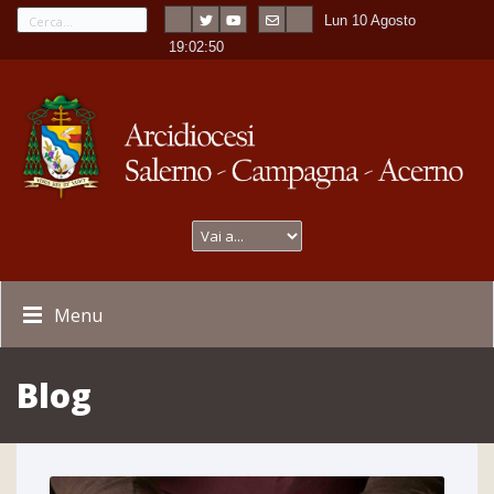
Lun 10 Agosto
---
-
19:02:52
Menu
Blog