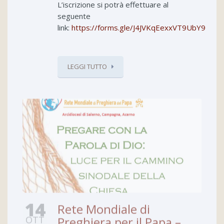
L’iscrizione si potrà effettuare al
seguente
link:
https://forms.gle/J4JVKqEexxVT9UbY9
LEGGI TUTTO
14
Rete Mondiale di