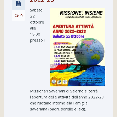
Sabato
0
22
ottobre
alle
18.00
presso i
Missionari Saveriani di Salerno si terrà
l’apertura delle attività dell’anno 2022-23
che ruotano intorno alla Famiglia
saveriana (padri, sorelle e laici).