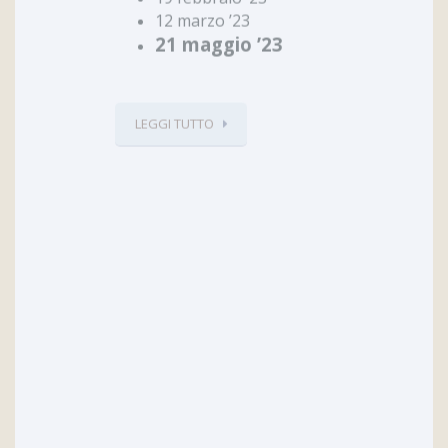
19 febbraio ’23
12 marzo ’23
21 maggio ’23
LEGGI TUTTO
…
117
113
114
115
120
123
126
129
132
135
138
141
144
147
150
153
156
159
162
165
168
171
174
177
180
183
186
189
192
195
198
201
204
207
210
213
216
219
222
225
228
231
234
237
240
243
246
249
252
255
258
261
264
267
270
273
276
279