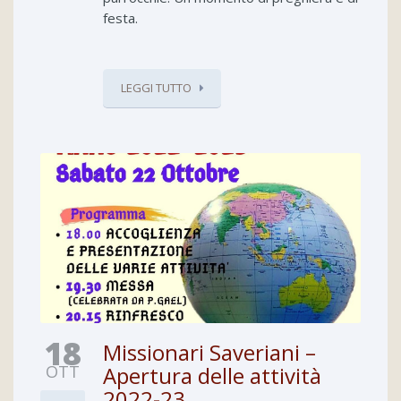
festa.
LEGGI TUTTO
18
Missionari Saveriani –
OTT
Apertura delle attività
2022-23