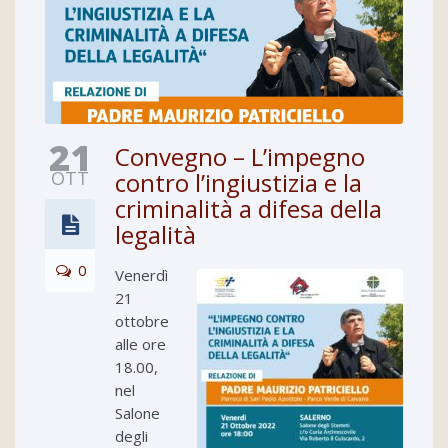
21
Convegno – L’impegno
OTT
contro l’ingiustizia e la
criminalità a difesa della
legalità
0
Venerdì
21
ottobre
alle ore
18.00,
nel
Salone
degli