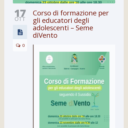
17
Corso di formazione per
OTT
gli educatori degli
adolescenti – Seme
diVento
0