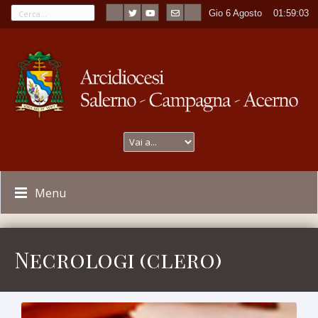
Gio 6 Agosto
----
01:59:05
Menu
Necrologi (clero)