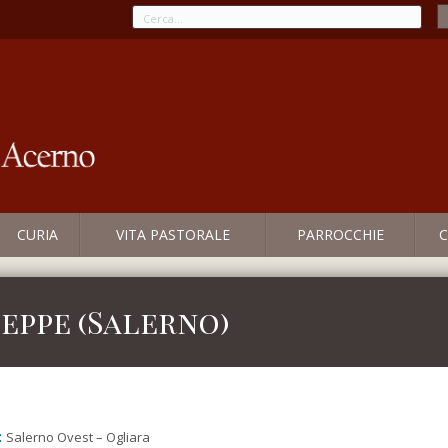
CURIA
VITA PASTORALE
PARROCCHIE
C
seppe (Salerno)
:
Salerno Ovest – Ogliara