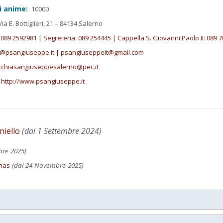
i anime:
10000
ia E. Bottiglieri, 21 – 84134 Salerno
089 2592981 | Segreteria: 089 254445 | Cappella S. Giovanni Paolo II: 089 
o@psangiuseppe.it | psangiuseppeit@gmail.com
cchiasangiuseppesalerno@pec.it
http://www.psangiuseppe.it
iello
(dal 1 Settembre 2024)
bre 2025)
mas
(dal 24 Novembre 2025)