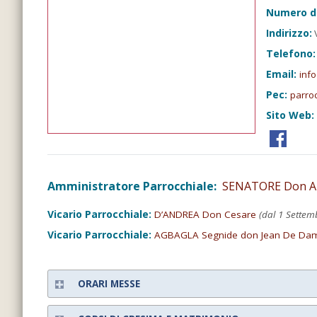
Numero d
Indirizzo:
V
Telefono:
Email:
inf
Pec:
parro
Sito Web:
Amministratore Parrocchiale:
SENATORE Don An
Vicario Parrocchiale:
D’ANDREA Don Cesare
(dal 1 Settem
Vicario Parrocchiale:
AGBAGLA Segnide don Jean De Da
ORARI MESSE