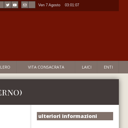
Ven 7 Agosto
----
03:01:08
LERO
VITA CONSACRATA
LAICI
ENTI
erno)
ulteriori informazioni