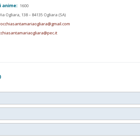
i anime:
1600
ia Ogliara, 138 – 84135 Ogliara (SA)
rocchiasantamariaogliara@gmail.com
cchiasantamariaogliara@pec.it
)