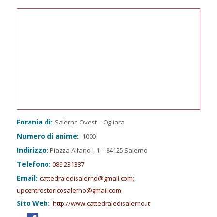
Forania di:
Salerno Ovest – Ogliara
Numero di anime:
1000
Indirizzo:
Piazza Alfano I, 1 – 84125 Salerno
Telefono:
089 231387
Email:
cattedraledisalerno@gmail.com;
upcentrostoricosalerno@gmail.com
Sito Web:
http://www.cattedraledisalerno.it