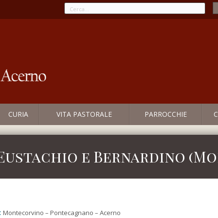
CURIA
VITA PASTORALE
PARROCCHIE
C
 Eustachio e Bernardino (M
:
Montecorvino – Pontecagnano – Acerno