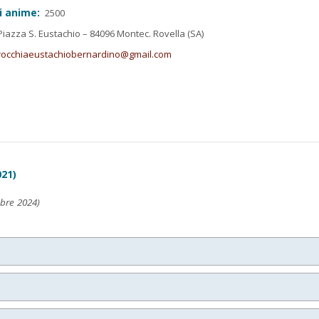
i anime:
2500
iazza S. Eustachio – 84096 Montec. Rovella (SA)
rocchiaeustachiobernardino@gmail.com
021)
obre 2024)