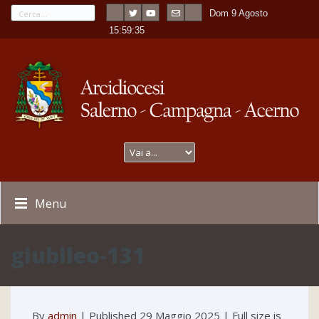
Dom 9 Agosto
---
-
15:59:35
Menu
giubileo-131
By
admin
|
Published
29 Maggio 2025
| Full size is