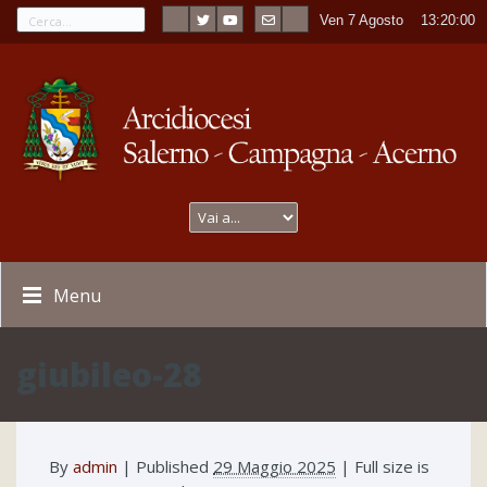
Ven 7 Agosto
----
13:20:00
Menu
giubileo-28
By
admin
|
Published
29 Maggio 2025
| Full size is