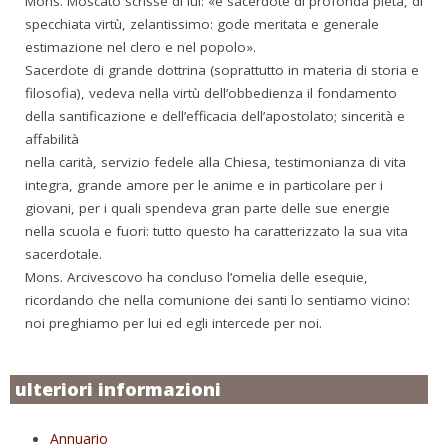
Mons. Moscato scrisse di lui: «è sacerdote di profonda pietà, di
specchiata virtù, zelantissimo: gode meritata e generale
estimazione nel clero e nel popolo».
Sacerdote di grande dottrina (soprattutto in materia di storia e
filosofia), vedeva nella virtù dell’obbedienza il fondamento
della santificazione e dell’efficacia dell’apostolato; sincerità e
affabilità
nella carità, servizio fedele alla Chiesa, testimonianza di vita
integra, grande amore per le anime e in particolare per i
giovani, per i quali spendeva gran parte delle sue energie
nella scuola e fuori: tutto questo ha caratterizzato la sua vita
sacerdotale.
Mons. Arcivescovo ha concluso l’omelia delle esequie,
ricordando che nella comunione dei santi lo sentiamo vicino:
noi preghiamo per lui ed egli intercede per noi.
ulteriori informazioni
Annuario