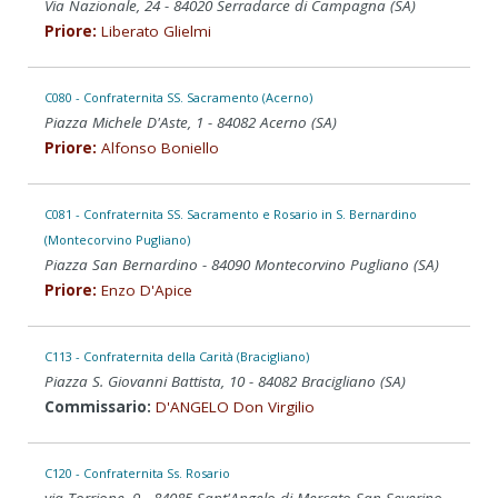
Via Nazionale, 24 - 84020 Serradarce di Campagna (SA)
Priore:
Liberato Glielmi
C080 - Confraternita SS. Sacramento (Acerno)
Piazza Michele D'Aste, 1 - 84082 Acerno (SA)
Priore:
Alfonso Boniello
C081 - Confraternita SS. Sacramento e Rosario in S. Bernardino
(Montecorvino Pugliano)
Piazza San Bernardino - 84090 Montecorvino Pugliano (SA)
Priore:
Enzo D'Apice
C113 - Confraternita della Carità (Bracigliano)
Piazza S. Giovanni Battista, 10 - 84082 Bracigliano (SA)
Commissario:
D'ANGELO Don Virgilio
C120 - Confraternita Ss. Rosario
via Torrione, 9 - 84085 Sant'Angelo di Mercato San Severino