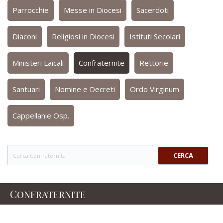
Parrocchie
Messe in Diocesi
Sacerdoti
Diaconi
Religiosi in Diocesi
Istituti Secolari
Ministeri Laicali
Confraternite
Rettorie
Santuari
Nomine e Decreti
Ordo Virginum
Cappellanie Osp.
CERCA
Confraternite