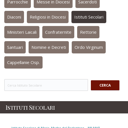
Parrocchie
Messe in Diocesi
Sacerdoti
Diaconi
Religiosi in Diocesi
Istituti Secolari
Ministeri Laicali
Confraternite
Rettorie
Santuari
Nomine e Decreti
Ordo Virginum
Cappellanie Osp.
CERCA
Istituti Secolari
Istituto Secolare di Maria, Madre del Redentore – MILMAR