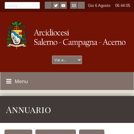
Gio 6 Agosto
----
06:44:05
Menu
Annuario