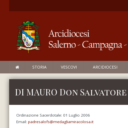
STORIA
VESCOVI
ARCIDIOCESI
DI MAURO Don Salvatore
Ordinazione Sacerdotale: 01 Luglio 2006
Email:
padresalofs@medagliamiracolosa.it