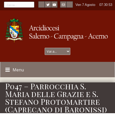
Ven 7 Agosto
----
07:30:53
Menu
P047 – Parrocchia S.
Maria delle Grazie e S.
Stefano Protomartire
(Caprecano di Baronissi)