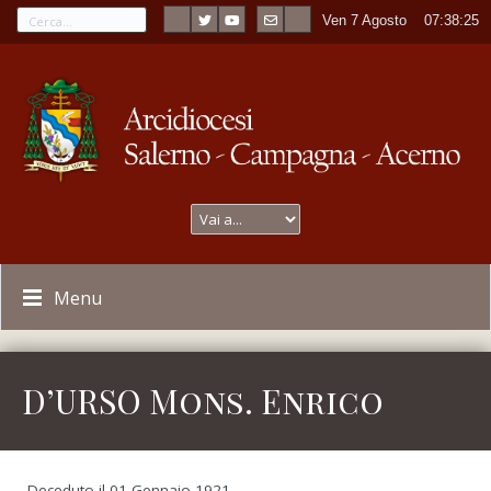
Ven 7 Agosto
----
07:38:25
Menu
D’URSO Mons. Enrico
Deceduto il 01 Gennaio 1921