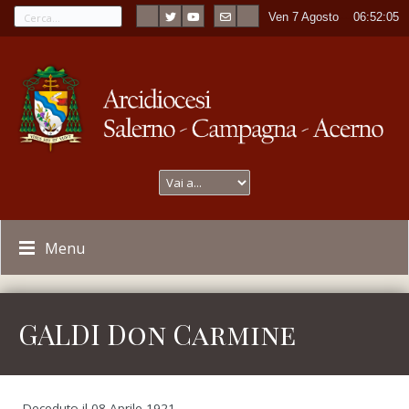
Ven 7 Agosto
----
06:52:05
Menu
GALDI Don Carmine
Deceduto il 08 Aprile 1921