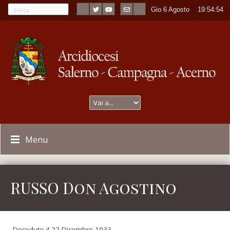
Gio 6 Agosto
----
19:54:54
Menu
RUSSO Don Agostino
Deceduto il 22 Dicembre 1933