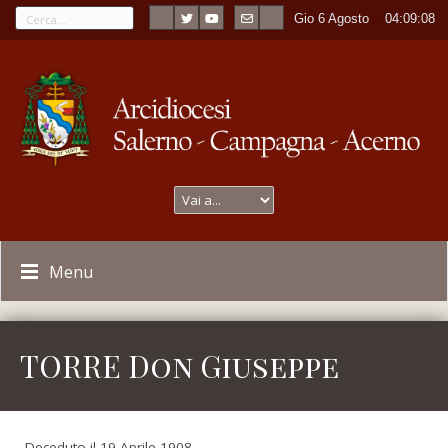
Gio 6 Agosto
----
04:09:08
Menu
TORRE Don Giuseppe
Deceduto il 19 Aprile 1908