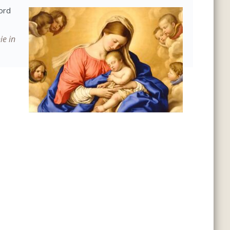
word
ie in