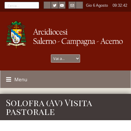
Gio 6 Agosto
----
09:32:42
Menu
Solofra (Av) Visita
pastorale