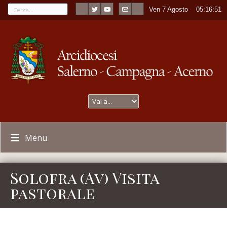
Ven 7 Agosto
----
05:16:51
Menu
Solofra (Av) Visita
pastorale