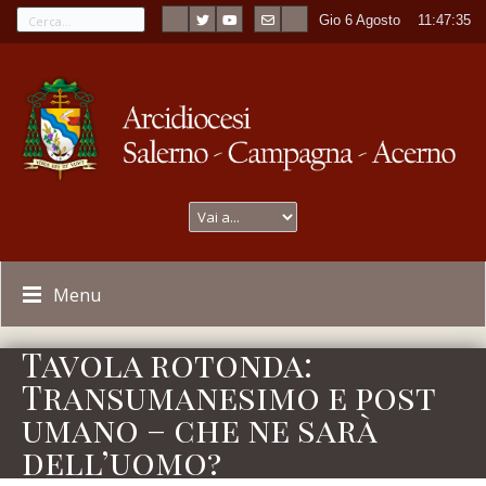
Gio 6 Agosto
----
11:47:35
Menu
Tavola rotonda:
Transumanesimo e post
umano – che ne sarà
dell’uomo?