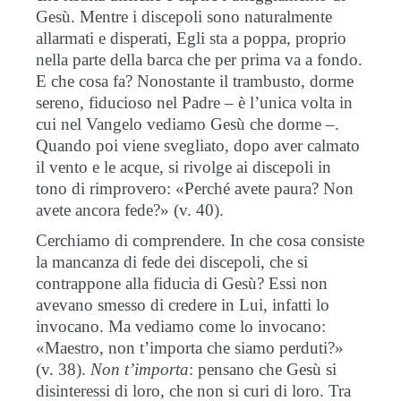
Gesù. Mentre i discepoli sono naturalmente
allarmati e disperati, Egli sta a poppa, proprio
nella parte della barca che per prima va a fondo.
E che cosa fa? Nonostante il trambusto, dorme
sereno, fiducioso nel Padre – è l’unica volta in
cui nel Vangelo vediamo Gesù che dorme –.
Quando poi viene svegliato, dopo aver calmato
il vento e le acque, si rivolge ai discepoli in
tono di rimprovero: «Perché avete paura? Non
avete ancora fede?» (v.
40).
Cerchiamo di comprendere. In che cosa consiste
la mancanza di fede dei discepoli, che si
contrappone alla fiducia di Gesù? Essi non
avevano smesso di credere in Lui, infatti lo
invocano. Ma vediamo come lo invocano:
«Maestro, non t’importa che siamo perduti?»
(v. 38).
Non t’importa
: pensano che Gesù si
disinteressi di loro, che non si curi di loro. Tra