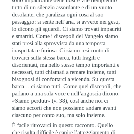
sono impadronite delle nostre vite riempiendo
tutto di un silenzio assordante e di un vuoto
desolante, che paralizza ogni cosa al suo
passaggio: si sente nell’aria, si avverte nei gesti,
lo dicono gli sguardi. Ci siamo trovati impauriti
e smarriti. Come i discepoli del Vangelo siamo
stati presi alla sprovvista da una tempesta
inaspettata e furiosa. Ci siamo resi conto di
trovarci sulla stessa barca, tutti fragili e
disorientati, ma nello stesso tempo importanti e
necessari, tutti chiamati a remare insieme, tutti
bisognosi di confortarci a vicenda. Su questa
barca… ci siamo tutti. Come quei discepoli, che
parlano a una sola voce e nell’angoscia dicono:
«Siamo perduti» (v. 38), così anche noi ci
siamo accorti che non possiamo andare avanti
ciascuno per conto suo, ma solo insieme.
È facile ritrovarci in questo racconto. Quello
che risulta difficile è capire l’atteggiamento di