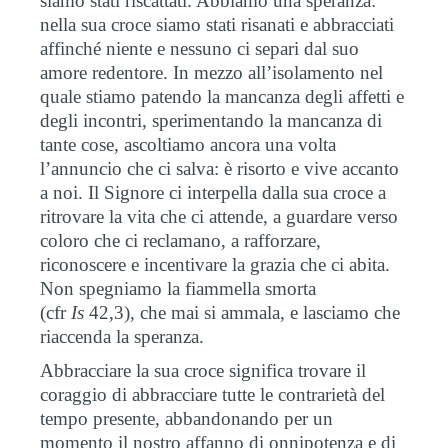
siamo stati riscattati. Abbiamo una speranza:
nella sua croce siamo stati risanati e abbracciati
affinché niente e nessuno ci separi dal suo
amore redentore. In mezzo all’isolamento nel
quale stiamo patendo la mancanza degli affetti e
degli incontri, sperimentando la mancanza di
tante cose, ascoltiamo ancora una volta
l’annuncio che ci salva: è risorto e vive accanto
a noi. Il Signore ci interpella dalla sua croce a
ritrovare la vita che ci attende, a guardare verso
coloro che ci reclamano, a rafforzare,
riconoscere e incentivare la grazia che ci abita.
Non spegniamo la fiammella smorta
(cfr
Is
42,3), che mai si ammala, e lasciamo che
riaccenda la speranza.
Abbracciare la sua croce significa trovare il
coraggio di abbracciare tutte le contrarietà del
tempo presente, abbandonando per un
momento il nostro affanno di onnipotenza e di