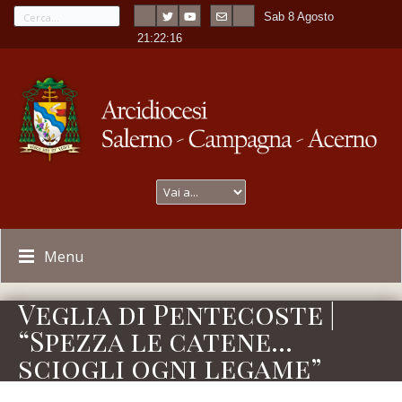
Sab 8 Agosto
---
-
21:22:16
Menu
Veglia di Pentecoste |
“Spezza le catene…
sciogli ogni legame”