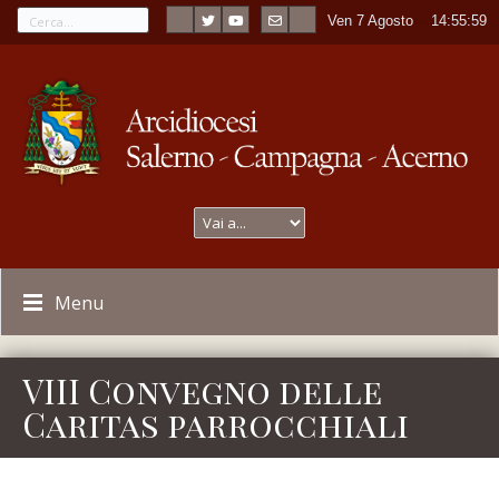
Ven 7 Agosto
----
14:55:59
Menu
VIII Convegno delle
Caritas parrocchiali