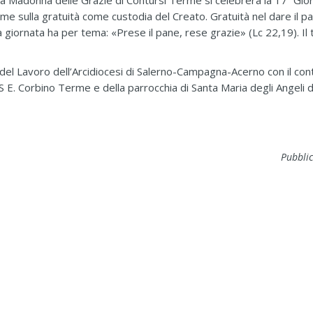
lla Madonna delle Grazie di Contursi Terme si celebrerà la 17ª Gi
eme sulla gratuità come custodia del Creato. Gratuità nel dare il pa
 giornata ha per tema: «Prese il pane, rese grazie» (Lc 22,19). Il 
 del Lavoro dell’Arcidiocesi di Salerno-Campagna-Acerno con il cont
l’IIS E. Corbino Terme e della parrocchia di Santa Maria degli Angeli
Pubblic