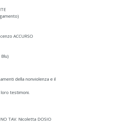
NTE
legamento)
incenzo ACCURSO
Blu)
menti della nonviolenza e il
loro testimoni.
o NO TAV. Nicoletta DOSIO