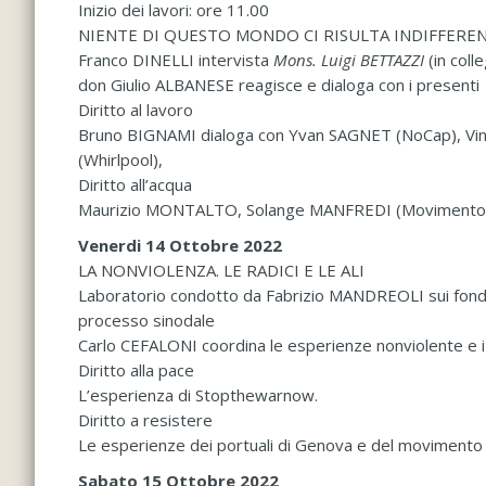
Inizio dei lavori: ore 11.00
NIENTE DI QUESTO MONDO CI RISULTA INDIFFERE
Franco DINELLI intervista
Mons. Luigi BETTAZZI
(in col
don Giulio ALBANESE reagisce e dialoga con i presenti
Diritto al lavoro
Bruno BIGNAMI dialoga con Yvan SAGNET (NoCap), V
(Whirlpool),
Diritto all’acqua
Maurizio MONTALTO, Solange MANFREDI (Movimento 
Venerdi 14 Ottobre 2022
LA NONVIOLENZA. LE RADICI E LE ALI
Laboratorio condotto da Fabrizio MANDREOLI sui fonda
processo sinodale
Carlo CEFALONI coordina le esperienze nonviolente e i 
Diritto alla pace
L’esperienza di Stopthewarnow.
Diritto a resistere
Le esperienze dei portuali di Genova e del moviment
Sabato 15 Ottobre 2022