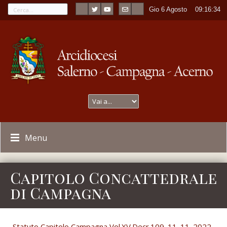
Gio 6 Agosto
----
09:16:34
Menu
Capitolo Concattedrale
di Campagna
Statuto Capitolo Campagna Vol.XV.Decr.109_11_11_2022