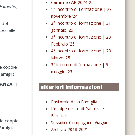
Cammino AP 2024-25
 Famiglia
,
1° Incontro di Formazione | 29
novembre ’24
 del
2° Incontro di formazione | 31
esi alle
gennaio ’25
3° Incontro di formazione | 28
Febbraio ’25
4° Incontro di formazione | 28
Marzo ’25
5° incontro di formazione | 9
le coppie
maggio ’25
Famiglia
DANZATI
ulteriori informazioni
Pastorale della Famiglia
L’equipe e rete di Pastorale
Familiare
le coppie
Sussidio: Compagni di Viaggio
Famiglia
Archivio 2018-2021