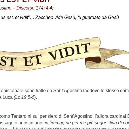
stino – Discorso 174: 4,4)
us est, et vidit
”…
Zaccheo vide Gesù, fu guardato da Gesù
o episcopale sono tratte da Sant’Agostino laddove lo stesso co
ta Luca
(Lc 19,5-6
).
como Tantardini sul pensiero di Sant’Agostino, l’allora cardinal
 passaggio agostiniano.
«L’immagine per me più suggestiva di co