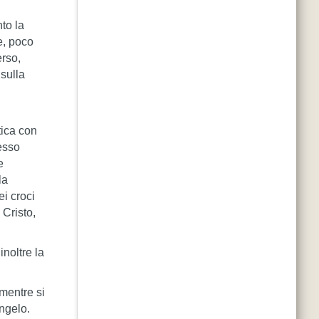
nto la
 e, poco
erso,
 sulla
tica con
esso
e
la
ei croci
i Cristo,
noltre la
 mentre si
angelo.