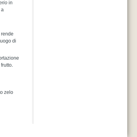
erio
in
 a
i rende
 luogo di
ortazione
frutto.
o zelo