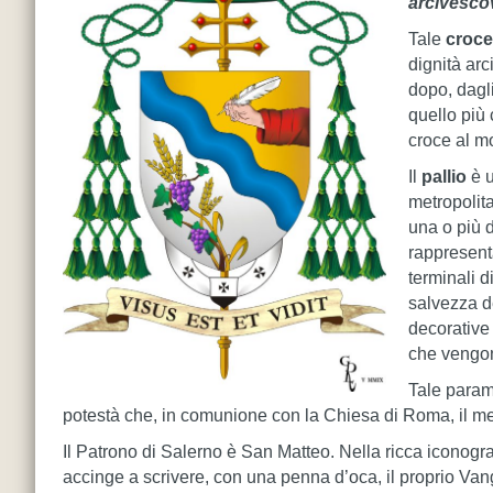
arcivesco
Tale
croce
dignità arc
dopo, dagl
quello più 
croce al m
Il
pallio
è u
metropolit
una o più 
rappresenta
terminali d
salvezza de
decorative 
che vengono
Tale param
potestà che, in comunione con la Chiesa di Roma, il metro
Il Patrono di Salerno è San Matteo. Nella ricca iconogr
accinge a scrivere, con una penna d’oca, il proprio Vang