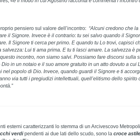
res, «
è il modo in cui Agostino racconta e commenta l’incontro
l proprio pensiero sul valore dell’incontro:
“Alcuni credono che la 
e il Signore. Invece è il contrario: tu sei salvo quando il Signor
re. Il Signore ti cerca per primo. E quando tu Lo trovi, capisci c
a salvezza: Lui ti ama prima. E tu ti lasci amare. La salvezza è p
questo incontro, non siamo salvi. Possiamo fare discorsi sulla 
 Dio in un notaio e il suo amore gratuito in un atto dovuto a cui 
 nel popolo di Dio. Invece, quando guardi il Signore e ti accorg
o via tutti i pregiudizi intellettuali, quell’elitismo dello spirito
bontà.”
ti esterni caratterizzanti lo stemma di un Arcivescovo Metropolit
occhi
verdi
pendenti ai due lati dello scudo, sono la
croce astil