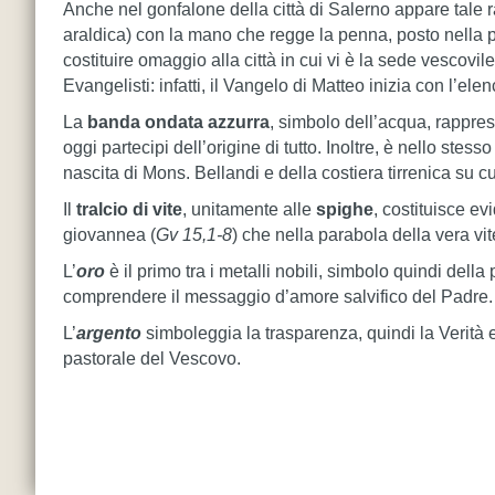
Anche nel gonfalone della città di Salerno appare tale 
araldica) con la mano che regge la penna, posto nella p
costituire omaggio alla città in cui vi è la sede vescovile
Evangelisti: infatti, il Vangelo di Matteo inizia con l’e
La
banda ondata azzurra
, simbolo dell’acqua, rappres
oggi partecipi dell’origine di tutto. Inoltre, è nello stes
nascita di Mons. Bellandi e della costiera tirrenica su cu
Il
tralcio di vite
, unitamente alle
spighe
, costituisce e
giovannea (
Gv 15,1-8
) che nella parabola della vera vite
L’
oro
è il primo tra i metalli nobili, simbolo quindi dell
comprendere il messaggio d’amore salvifico del Padre.
L’
argento
simboleggia la trasparenza, quindi la Verità
pastorale del Vescovo.